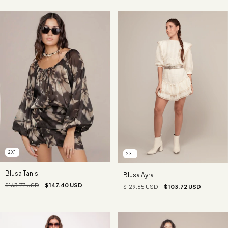
2X1
2X1
Blusa Tanis
Blusa Ayra
$163.77 USD
$147.40 USD
$129.65 USD
$103.72 USD