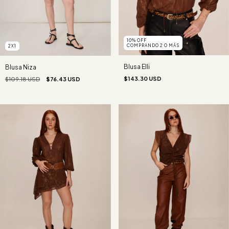
10% OFF
COMPRANDO 2 O MÁS
2X1
Blusa Elli
Blusa Niza
$143.30 USD
$109.18 USD
$76.43 USD