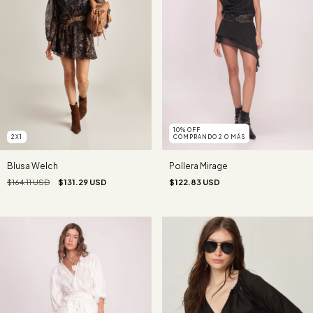
10% OFF
COMPRANDO 2 O MÁS
2X1
Pollera Mirage
Blusa Welch
$122.83 USD
$164.11 USD
$131.29 USD