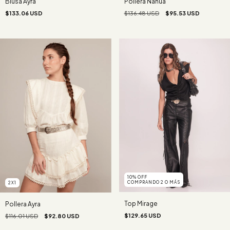
Blusa Ayra
Pollera Nahua
$133.06 USD
$136.48 USD
$95.53 USD
10% OFF
COMPRANDO 2 O MÁS
2X1
Top Mirage
Pollera Ayra
$129.65 USD
$116.01 USD
$92.80 USD