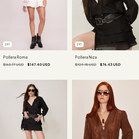
2X1
2X1
Pollera Roma
Pollera Niza
$163.77 USD
$147.40 USD
$109.18 USD
$76.43 USD