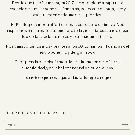
Desde que fundé la marca, en 2017, me dedidiqué a capturar la
esencia de la mujer bohemia, femenina, descontracturada, libre y
aventurera en cada una de las prendas.
En Pie Negro la moda effortless es nuestro sello distintivo. Nos
inspiramos en una estética sencilla, cálida y realista, buscando crear
looks depurados, simples y extremadamente chic.
Nos transportamos a los vibrantes años 80, tomamos influencias del
estilo bohemio y del glam rock.
Cada prenda que diseñamos tiene la intención de reflajar la
autenticidad, y de la belleza natural de quien la lleva.
Te invito a que nos sigas en las redes @pie.negro
SUSCRIBITE A NUESTRO NEWSLETTER