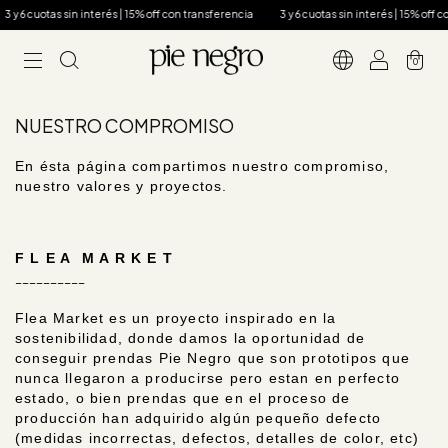
 y 6 cuotas sin interés | 15% off con transferencia
3 y 6 cuotas sin interés | 15% off c
0
NUESTRO COMPROMISO
En ésta página compartimos nuestro compromiso,
nuestro valores y proyectos.
F L E A M A R K E T
__________
Flea Market es un proyecto inspirado en la
sostenibilidad, donde damos la oportunidad de
conseguir prendas Pie Negro que son prototipos que
nunca llegaron a producirse pero estan en perfecto
estado, o bien prendas que en el proceso de
producción han adquirido algún pequeño defecto
(medidas incorrectas, defectos, detalles de color, etc)