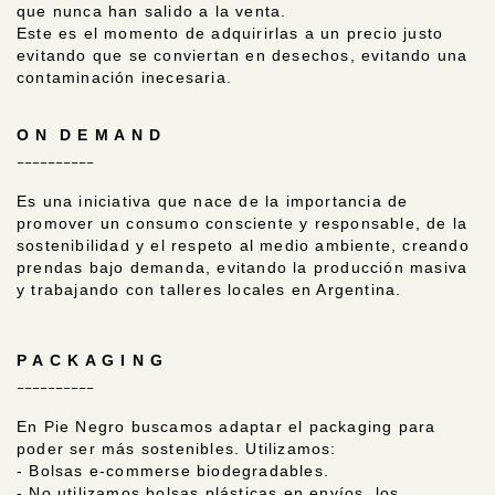
que nunca han salido a la venta.
Este es el momento de adquirirlas a un precio justo
evitando que se conviertan en desechos, evitando una
contaminación inecesaria.
O N D E M A N D
__________
Es una iniciativa que nace de la importancia de
promover un consumo consciente y responsable, de la
sostenibilidad y el respeto al medio ambiente, creando
prendas bajo demanda, evitando la producción masiva
y trabajando con talleres locales en Argentina.
P A C K A G I N G
__________
En Pie Negro buscamos adaptar el packaging para
poder ser más sostenibles. Utilizamos:
- Bolsas e-commerse biodegradables.
- No utilizamos bolsas plásticas en envíos, los