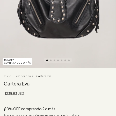
10% OFF
COMPRANDO 2 O MÁS
Inicio
.
Leather Items
.
Cartera Eva
Cartera Eva
$238.83 USD
¡10% OFF comprando 2 o más!
Aprovecha esta promoción en cualquier producto del sitio.