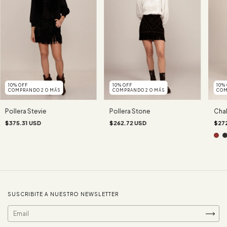
10% OFF
10% OFF
10%
COMPRANDO 2 O MÁS
COMPRANDO 2 O MÁS
COM
Pollera Stevie
Pollera Stone
Chal
$375.31 USD
$262.72 USD
$27
SUSCRIBITE A NUESTRO NEWSLETTER