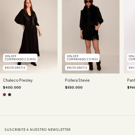
10% OFF
10%
10% OFF
COMPRANDO 2 O MÁS
COM
COMPRANDO 2 O MÁS
ENVÍO GRATIS
ENV
ENVÍO GRATIS
Pollera Stevie
Pan
Chaleco Presley
$550.000
$96
$400.000
SUSCRIBITE A NUESTRO NEWSLETTER