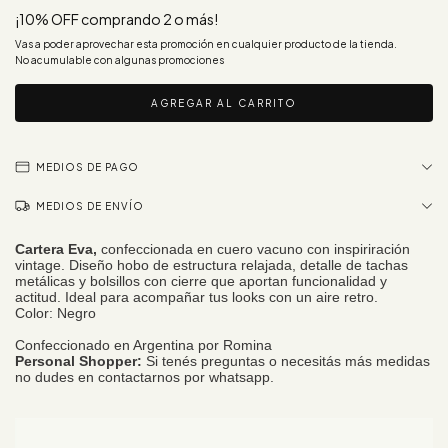
¡10% OFF comprando 2 o más!
Vas a poder aprovechar esta promoción en cualquier producto de la tienda.
No acumulable con algunas promociones
MEDIOS DE PAGO
MEDIOS DE ENVÍO
Cartera Eva,
confeccionada en cuero vacuno con inspiriración
vintage. Diseño hobo de estructura relajada, detalle de tachas
metálicas y bolsillos con cierre que aportan funcionalidad y
actitud. Ideal para acompañar tus looks con un aire retro.
Color: Negro
Confeccionado en Argentina por Romina
Personal Shopper:
Si tenés preguntas o necesitás más medidas
no dudes en contactarnos por whatsapp.