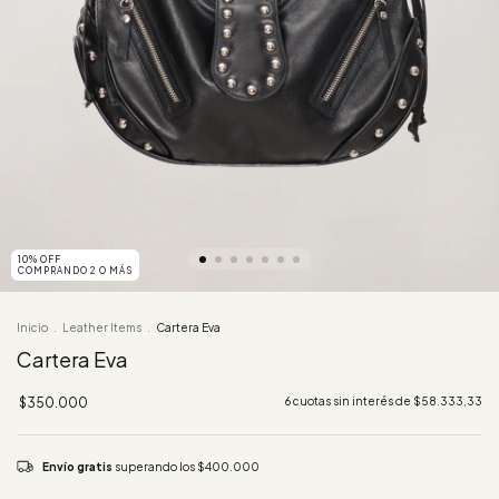
10% OFF
COMPRANDO 2 O MÁS
Inicio
.
Leather Items
.
Cartera Eva
Cartera Eva
$350.000
6
cuotas sin interés de
$58.333,33
Envío gratis
superando los
$400.000